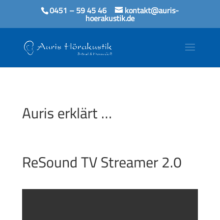
0451 – 59 45 46
kontakt@auris-
hoerakustik.de
Auris erklärt …
ReSound TV Streamer 2.0